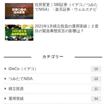
住所変更｜SBI証券（イデコ／つみた
てNISA）・楽天証券・ウェルスナビ
2021年1月積立投資の運用実績｜２度
目の緊急事態宣言の影響は？
カテゴリー
iDeCo（イデコ）
10
つみたてNISA
10
積立投資
11
運用実績
34