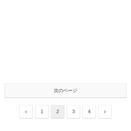
次のページ
前
次
1
2
3
4
へ
へ