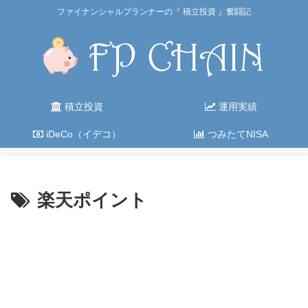
ファイナンシャルプランナーの『 積立投資 』奮闘記
積立投資
運用実績
iDeCo（イデコ）
つみたてNISA
楽天ポイント