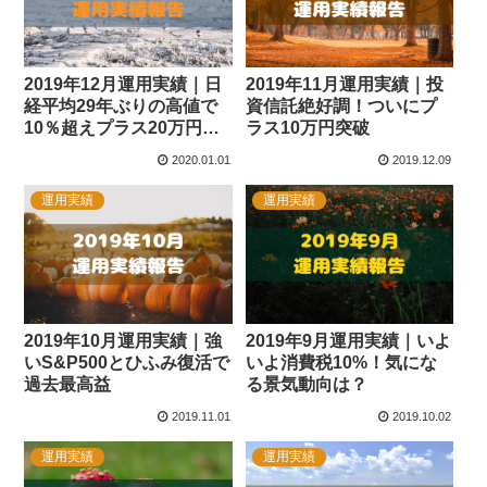
2019年12月運用実績｜日
2019年11月運用実績｜投
経平均29年ぶりの高値で
資信託絶好調！ついにプ
10％超えプラス20万円突
ラス10万円突破
破
2020.01.01
2019.12.09
運用実績
運用実績
2019年10月運用実績｜強
2019年9月運用実績｜いよ
いS&P500とひふみ復活で
いよ消費税10%！気にな
過去最高益
る景気動向は？
2019.11.01
2019.10.02
運用実績
運用実績