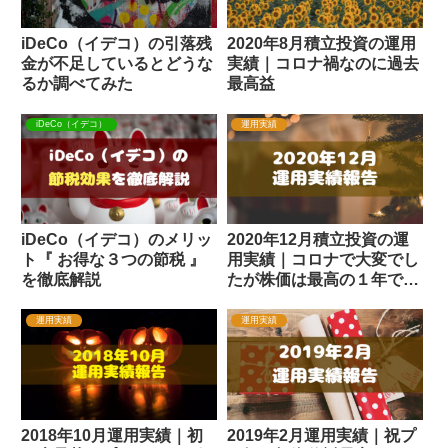
2020年8月積立投資の運用
iDeCo（イデコ）の引落残
実績｜コロナ禍なのに過去
金が不足しているとどうな
最高益
るか調べてみた
iDeCo（イデコ）
運用実績
iDeCo（イデコ）のメリッ
2020年12月積立投資の運
ト『 お得な３つの節税 』
用実績｜コロナで大変でし
を徹底解説
たが株価は最高の１年でし
た
運用実績
運用実績
2018年10月運用実績｜初
2019年2月運用実績｜祝プ