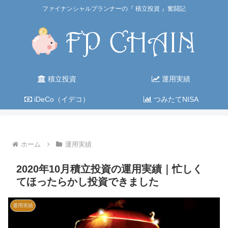
ファイナンシャルプランナーの『 積立投資 』奮闘記
積立投資
運用実績
iDeCo（イデコ）
つみたてNISA
ホーム
運用実績
2020年10月積立投資の運用実績｜忙しく
てほったらかし投資できました
運用実績