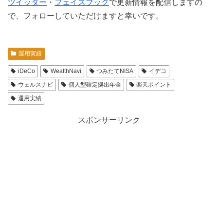
ツイッター
・
フェイスブック
で更新情報を配信しますの
で、フォローしていただけますと幸いです。
運用実績
iDeCo
WealthNavi
つみたてNISA
イデコ
ウェルスナビ
個人型確定拠出年金
楽天ポイント
運用実績
スポンサーリンク