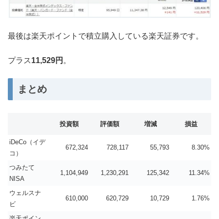
最後は楽天ポイントで積立購入している楽天証券です。
プラス
11,529円
。
まとめ
投資額
評価額
増減
損益
iDeCo（イデ
672,324
728,117
55,793
8.30%
コ）
つみたて
1,104,949
1,230,291
125,342
11.34%
NISA
ウェルスナ
610,000
620,729
10,729
1.76%
ビ
楽天ポイン