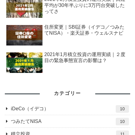
平均が30年半ぶりに3万円台突破した
ってさ
住所変更｜SBI証券（イデコ／つみた
てNISA）・楽天証券・ウェルスナビ
2021年1月積立投資の運用実績｜２度
目の緊急事態宣言の影響は？
カテゴリー
iDeCo（イデコ）
10
つみたてNISA
10
積立投資
11