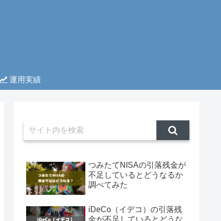
運用実績
つみたてNISAの引落残金が
不足しているとどうなるか
調べてみた
iDeCo（イデコ）の引落残
金が不足しているとどうな